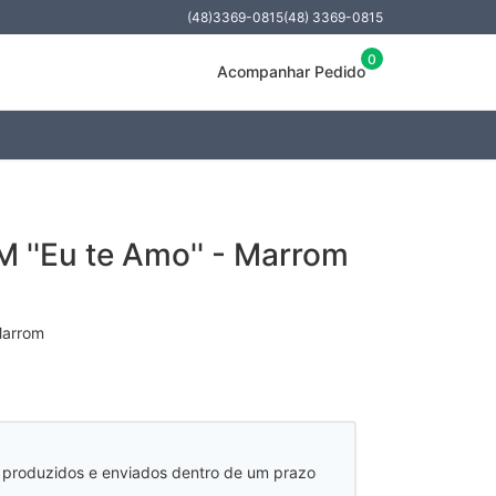
(48)3369-0815
(48) 3369-0815
0
Acompanhar Pedido
M ''Eu te Amo'' - Marrom
 Marrom
 produzidos e enviados dentro de um prazo