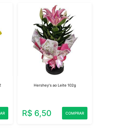
2
Hershey's ao Leite 102g
R$ 6,50
AR
COMPRAR