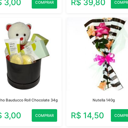
$ 3,00
R$ 39,80
COMPRAR
COMPR
nho Bauducco Roll Chocolate 34g
Nutella 140g
$ 3,00
R$ 14,50
COMPRAR
COMPR