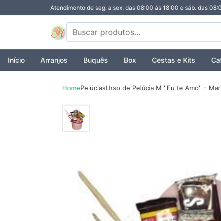
Atendimento de seg. a sex. das 08:00 ás 18:00 e sáb. das 08:
Início
Arranjos
Buquês
Box
Cestas e Kits
Ca
Home
Pelúcias
Urso de Pelúcia M ''Eu te Amo'' - Ma