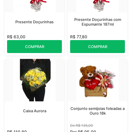
Presente Doçurinhas com
Presente Doçurinhas
Espumante 187ml
R$ 63,00
R$ 77,80
COMPRAR
COMPRAR
Conjunto semijoias foleadas a
Caixa Aurora
Ouro 18k
De R$ 135,00
R$ 110,80
Por R$ 95,00