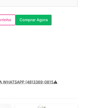
rrinho
Comprar Agora
A WHATSAPP (48)3369-0815⚠️