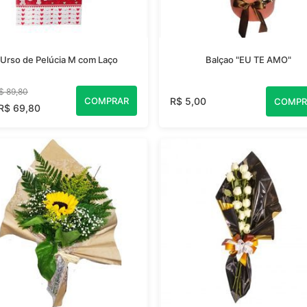
Urso de Pelúcia M com Laço
Balçao "EU TE AMO"
$ 89,80
COMPRAR
R$ 5,00
COMPR
 R$ 69,80