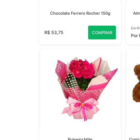
Chocolate Ferrero Rocher 150g
Alm
De R
R$ 53,75
COMPRAR
Por
Pulseira Mãe
Conju