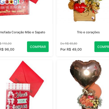
mofada Coração Mão e Sapato
Trio e corações
$ 110,00
De R$ 69,80
COMPRAR
COMPR
 R$ 96,00
Por R$ 49,00