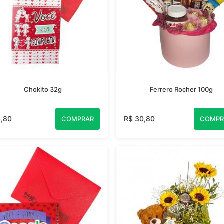
Chokito 32g
Ferrero Rocher 100g
4,80
R$ 30,80
COMPRAR
COMPR