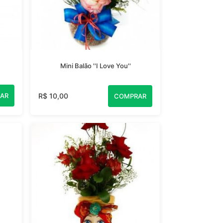
Mini Balão ''I Love You''
AR
R$ 10,00
COMPRAR