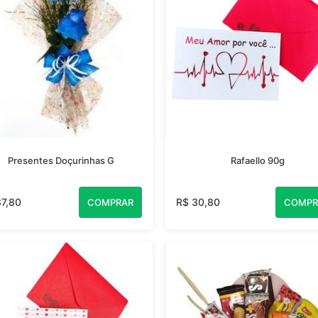
Presentes Doçurinhas G
Rafaello 90g
87,80
R$ 30,80
COMPRAR
COMPR