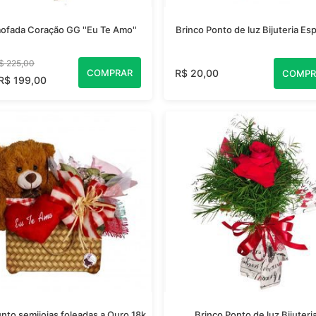
ofada Coração GG ''Eu Te Amo''
Brinco Ponto de luz Bijuteria Esp
$ 225,00
COMPRAR
R$ 20,00
COMPR
 R$ 199,00
nto semijoias foleadas a Ouro 18k
Brinco Ponto de luz Bijuteri