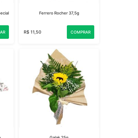
ecial
Ferrero Rocher 37,5g
R$ 11,50
AR
COMPRAR
a
Galak 25g