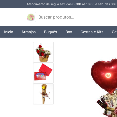
Atendimento de seg. a sex. das 08:00 ás 18:00 e sáb. das 08:
Início
Arranjos
Buquês
Box
Cestas e Kits
Ca