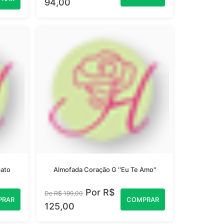
94,00
ato
Almofada Coração G ''Eu Te Amo''
Por R$
De R$ 199,00
PRAR
COMPRAR
125,00