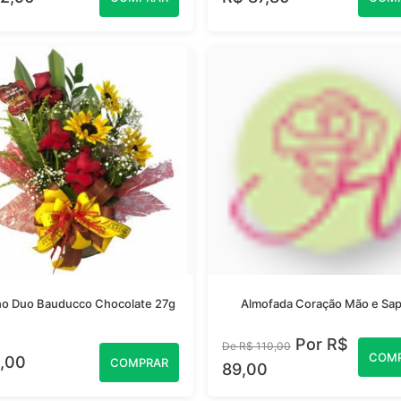
ho Duo Bauducco Chocolate 27g
Almofada Coração Mão e Sap
Por R$
De R$ 110,00
COM
,00
COMPRAR
89,00