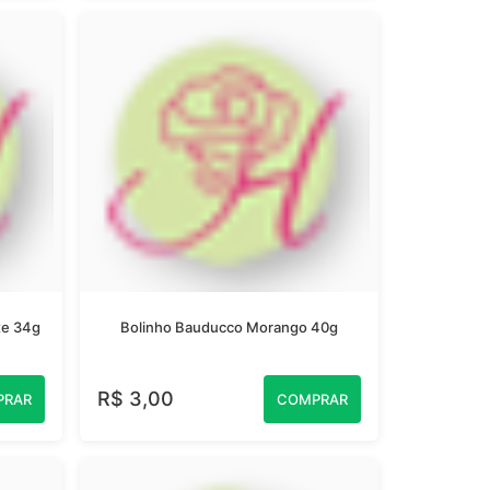
te 34g
Bolinho Bauducco Morango 40g
R$ 3,00
PRAR
COMPRAR