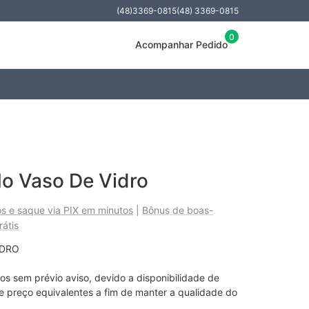
(48)3369-0815
(48) 3369-0815
0
Acompanhar Pedido
No Vaso De Vidro
os e saque via PIX em minutos
|
Bônus de boas-
átis
DRO 

 sem prévio aviso, devido a disponibilidade de 
e preço equivalentes a fim de manter a qualidade do 