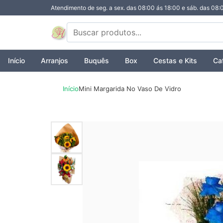
Atendimento de seg. a sex. das 08:00 ás 18:00 e sáb. das 08:
Início
Arranjos
Buquês
Box
Cestas e Kits
Ca
Início
Mini Margarida No Vaso De Vidro