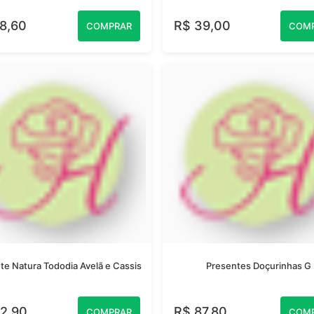
8,60
R$ 39,00
COMPRAR
COM
te Natura Tododia Avelã e Cassis
Presentes Doçurinhas G
2,90
R$ 87,80
COMPRAR
COM