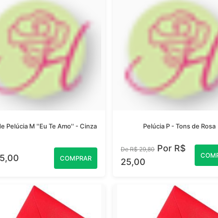
e Pelúcia M ''Eu Te Amo'' - Cinza
Pelúcia P - Tons de Rosa
Por R$
De R$ 29,80
COM
5,00
COMPRAR
25,00