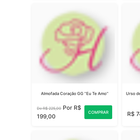
Almofada Coração GG ''Eu Te Amo''
Urso de
Por R$
De R$ 225,00
COMPRAR
R$ 7
199,00