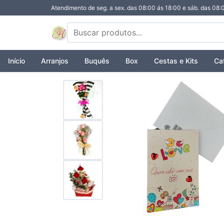
Atendimento de seg. a sex. das 08:00 ás 18:00 e sáb. das 08:
Início
Arranjos
Buquês
Box
Cestas e Kits
Ca