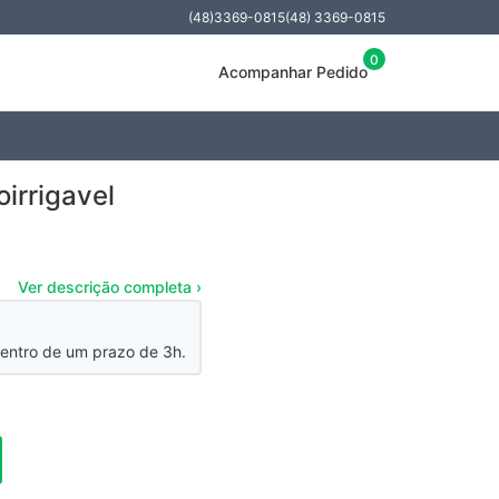
(48)3369-0815
(48) 3369-0815
0
Acompanhar Pedido
irrigavel
Ver descrição completa ›
entro de um prazo de 3h.