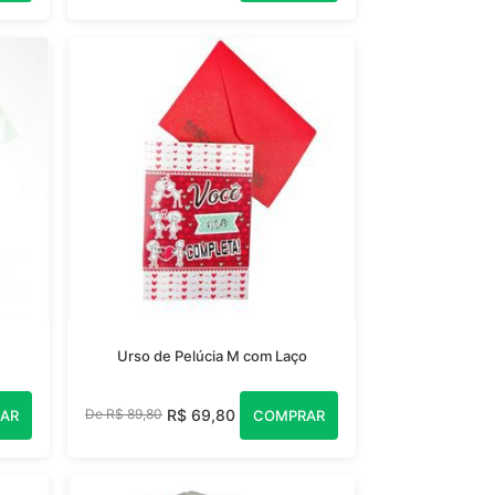
Urso de Pelúcia M com Laço
R$ 69,80
De R$ 89,80
AR
COMPRAR