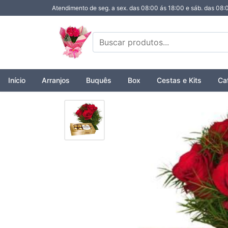
Atendimento de seg. a sex. das 08:00 ás 18:00 e sáb. das 08:
Início
Arranjos
Buquês
Box
Cestas e Kits
Ca