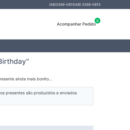
(48)3369-0815
(48) 3369-0815
0
Acompanhar Pedido
irthday''
resente ainda mais bonito...
os presentes são produzidos e enviados