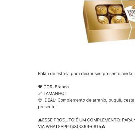
Balão de estrela para deixar seu presente ainda m
❤️ COR: Branco

📏 TAMANHO: 

🌸 IDEAL: Complemento de arranjo, buquê, cesta 
presente!

⚠️ESSE PRODUTO É UM COMPLEMENTO. PARA V
VIA WHATSAPP (48)3369-0815⚠️