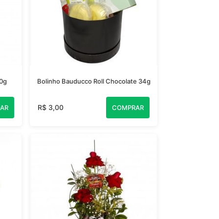
0g
Bolinho Bauducco Roll Chocolate 34g
R$ 3,00
AR
COMPRAR