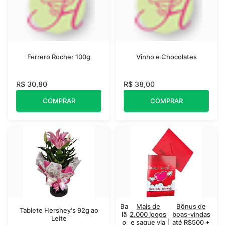
Ferrero Rocher 100g
Vinho e Chocolates
R$ 30,80
R$ 38,00
COMPRAR
COMPRAR
Ba
Mais de
Bônus de
Tablete Hershey's 92g ao
lã
2.000 jogos
boas-vindas
Leite
o
e saque via
|
até R$500 +