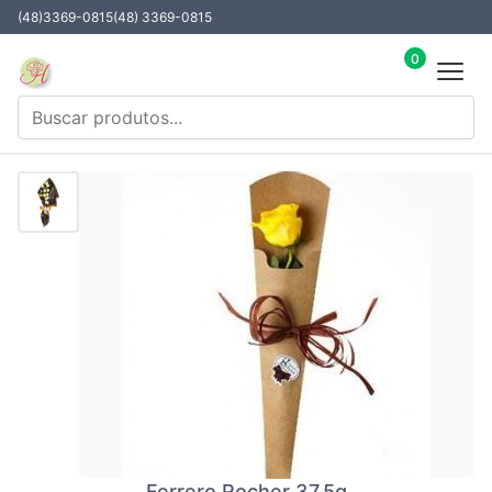
(48)3369-0815
(48) 3369-0815
0
Ferrero Rocher 37,5g