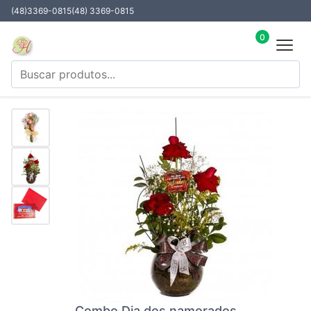
(48)3369-0815
(48) 3369-0815
0
Combo Dia dos namorados