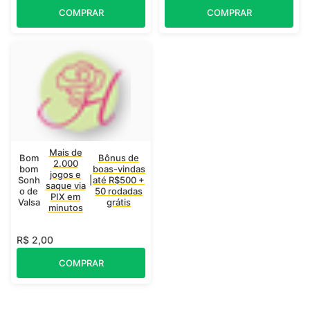
COMPRAR
COMPRAR
Mais de
Bom
Bônus de
2.000
bom
boas-vindas
jogos e
Sonh
|
até R$500 +
saque via
o de
50 rodadas
PIX em
Valsa
grátis
minutos
R$ 2,00
COMPRAR