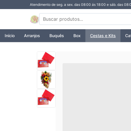
Atendimento de seg. a sex. das 08:00 ás 18:00 e sáb. das 08:
Início
Arranjos
Buquês
Box
Cestas e Kits
Ca