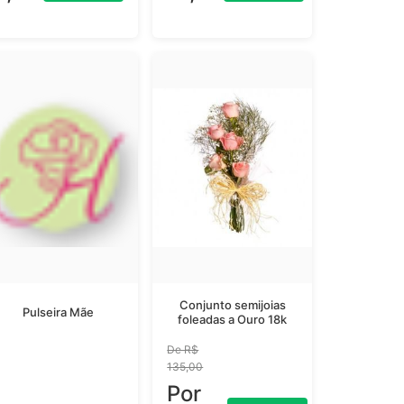
Conjunto semijoias
Pulseira Mãe
foleadas a Ouro 18k
De R$
135,00
Por