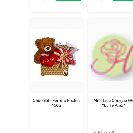
Chocolate Ferrero Rocher
Almofada Coração G
150g
''Eu Te Amo''
De R$ 225,00