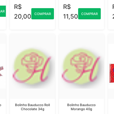
R$
R$
AR
COMPRAR
COMPRAR
20,00
11,50
o
Bolinho Bauducco Roll
Bolinho Bauducco
Chocolate 34g
Morango 40g