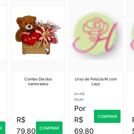
Combo Dia dos
Urso de Pelúcia M com
namorados
Laço
De R$
89,80
Por
COMPRAR
R$
R$
R
COMPRAR
79,80
69,80