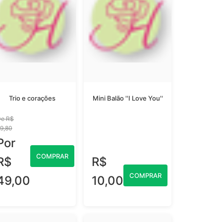
Trio e corações
Mini Balão ''I Love You''
e R$
9,80
Por
COMPRAR
R$
R$
COMPRAR
49,00
10,00