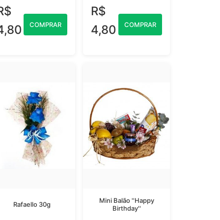
R$
R$
COMPRAR
COMPRAR
4,80
4,80
Mini Balão ''Happy
Rafaello 30g
Birthday''