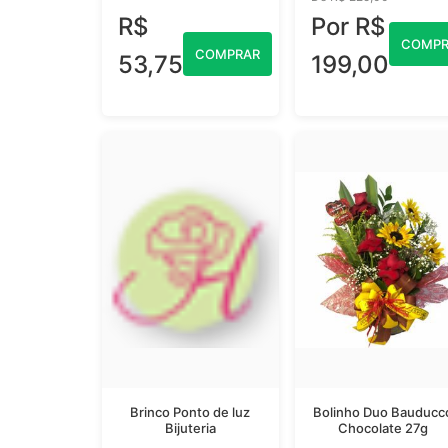
R$
Por R$
COMPR
COMPRAR
53,75
199,00
Brinco Ponto de luz
Bolinho Duo Bauducc
Bijuteria
Chocolate 27g