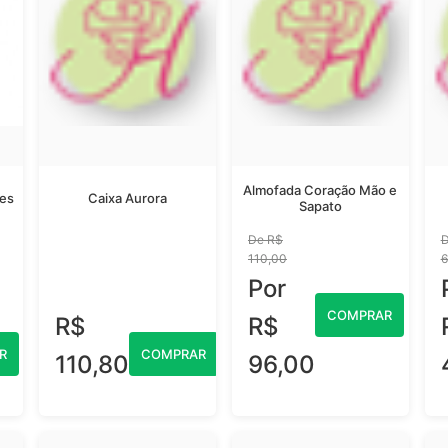
Almofada Coração Mão e
tes
Caixa Aurora
Sapato
De R$
D
110,00
6
Por
COMPRAR
R$
R$
R
COMPRAR
110,80
96,00