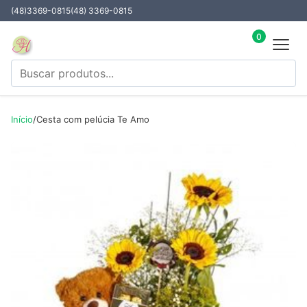
(48)3369-0815
(48) 3369-0815
0
Início
/
Cesta com pelúcia Te Amo