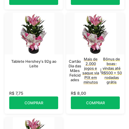
Mais de
Bônus de
Tablete Hershey's 92g ao
Cartão
2.000
boas-
Leite
Dia das
jogos e
vindas até
Mães
|
saque via
R$500 + 50
Felicid
PIX em
rodadas
ades
minutos
grátis
R$ 7,75
R$ 8,00
COMPRAR
COMPRAR