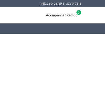
(48)3369-0815
(48) 3369-0815
0
Acompanhar Pedido