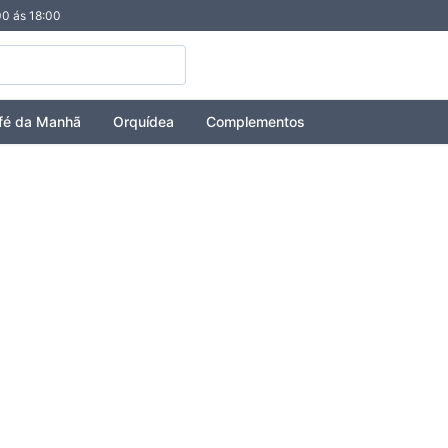
00 ás 18:00
fé da Manhã
Orquídea
Complementos