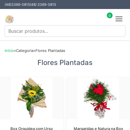
(48)3369-0815
(48) 3369-0815
0
Início
»
Categoria
»
Flores Plantadas
Flores Plantadas
Box Orquidea com Urso
Margaridas e Natura na Box