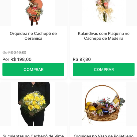
Orquídea no Cachepô de
Kalandivas com Plaquina no
Ceramica
Cachepô de Madeira
De R$ 249,80
Por R$ 198,00
R$ 97,80
COMPRAR
COMPRAR
Suculentas no Cachepô de Vime
Orquídea no Vaso de Polietileno