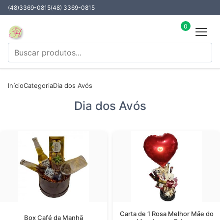
(48)3369-0815
(48) 3369-0815
0
Início
Categoria
Dia dos Avós
Dia dos Avós
Carta de 1 Rosa Melhor Mãe do
Box Café da Manhã