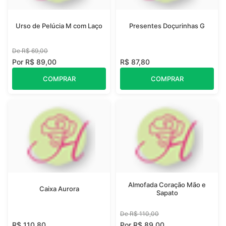
Urso de Pelúcia M com Laço
Presentes Doçurinhas G
De R$ 69,00
Por R$ 89,00
R$ 87,80
COMPRAR
COMPRAR
Almofada Coração Mão e
Caixa Aurora
Sapato
De R$ 110,00
R$ 110,80
Por R$ 89,00