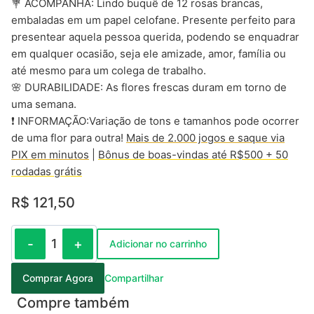
💐 ACOMPANHA: Lindo buquê de 12 rosas brancas,
embaladas em um papel celofane. Presente perfeito para
presentear aquela pessoa querida, podendo se enquadrar
em qualquer ocasião, seja ele amizade, amor, família ou
até mesmo para um colega de trabalho.
🌸 DURABILIDADE: As flores frescas duram em torno de
uma semana.
❗ INFORMAÇÃO:Variação de tons e tamanhos pode ocorrer
de uma flor para outra!
Mais de 2.000 jogos e saque via
PIX em minutos
|
Bônus de boas-vindas até R$500 + 50
rodadas grátis
R$ 121,50
-
+
1
Adicionar no carrinho
Comprar Agora
Compartilhar
Compre também