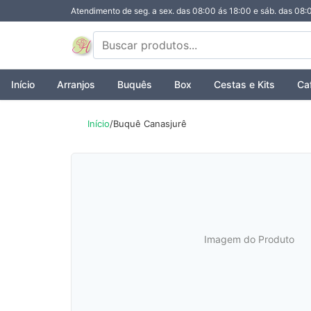
Atendimento de seg. a sex. das 08:00 ás 18:00 e sáb. das 08:
Início
Arranjos
Buquês
Box
Cestas e Kits
Ca
Início
/
Buquê Canasjurê
Imagem do Produto