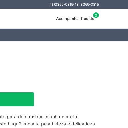
(48)3369-0815
(48) 3369-0815
0
Acompanhar Pedido
ita para demonstrar carinho e afeto.
ste buquê encanta pela beleza e delicadeza.