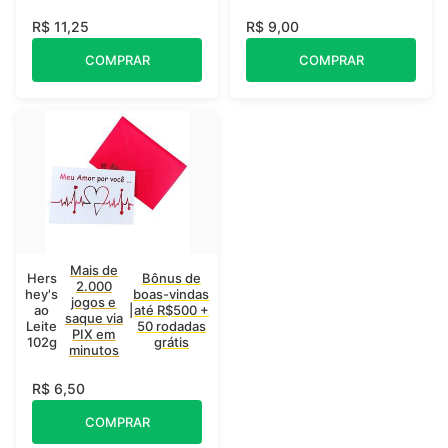
R$ 11,25
R$ 9,00
COMPRAR
COMPRAR
Mais de
Hers
Bônus de
2.000
hey's
boas-vindas
jogos e
ao
|
até R$500 +
saque via
Leite
50 rodadas
PIX em
102g
grátis
minutos
R$ 6,50
COMPRAR