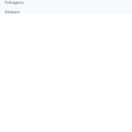
Folhagens
Girassol
Homem
Natal
Noivas
Orquídea
Pelúcias
Tipos de Flores
Complementos
Monte sua Cesta
Páginas
Acompanhar meu Pedido
Entregas
Política de Trocas