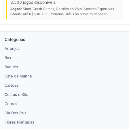
3.500 jogos disponíveis.
Jogos:
Slots, Crash Games, Cassino ao Vivo, Apostas Esportivas ·
Bônus:
Até R$500 + 50 Rodadas Grátis no primeiro depósito
Categorias
Arranjos
Box
Buquês
Café da Manhã
Cartões
Cestas e Kits
Coroas
Dia Dos Pais
Flores Plantadas