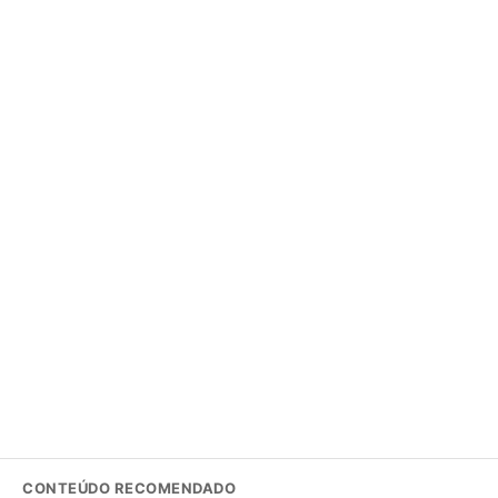
CONTEÚDO RECOMENDADO