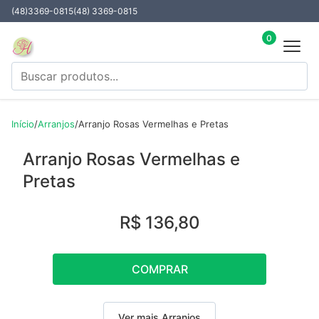
(48)3369-0815
(48) 3369-0815
0
Início
/
Arranjos
/
Arranjo Rosas Vermelhas e Pretas
Arranjo Rosas Vermelhas e
Pretas
R$ 136,80
COMPRAR
Ver mais Arranjos